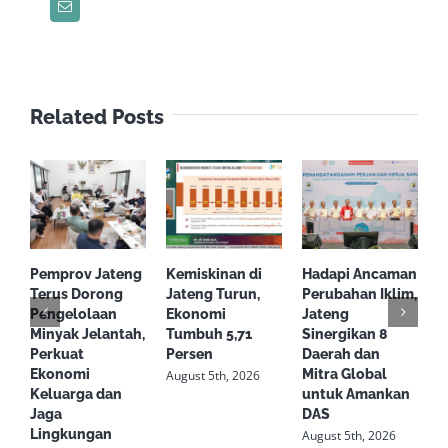
Email
Petani
Related Posts
Pemprov Jateng
Kemiskinan di
Hadapi Ancaman
S
Terus Dorong
Jateng Turun,
Perubahan Iklim,
d
Pengelolaan
Ekonomi
Jateng
T
Minyak Jelantah,
Tumbuh 5,71
Sinergikan 8
S
Perkuat
Persen
Daerah dan
L
Ekonomi
Mitra Global
S
August 5th, 2026
Keluarga dan
untuk Amankan
R
Jaga
DAS
K
Lingkungan
August 5th, 2026
A