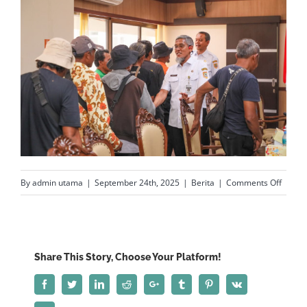
on
By
admin utama
|
September 24th, 2025
|
Berita
|
Comments Off
Hari
Tani
Nasion
Sekda
Share This Story, Choose Your Platform!
Jateng
Facebook
Twitter
LinkedIn
Reddit
Google+
Tumblr
Pinterest
Vk
Serap
Aspira