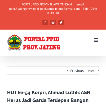
Skip
PORTAL PPID PROVINSI JAWA TENGAH
|
email:
ppid@jatengprov.go.id, ppidutama.jateng@gmail.com | Telp. (024)
to
Open toolbar
8319140
content
Facebook
Instagram
Twitter
Previous
Next
HUT ke-54 Korpri, Ahmad Luthfi: ASN
Harus Jadi Garda Terdepan Bangun