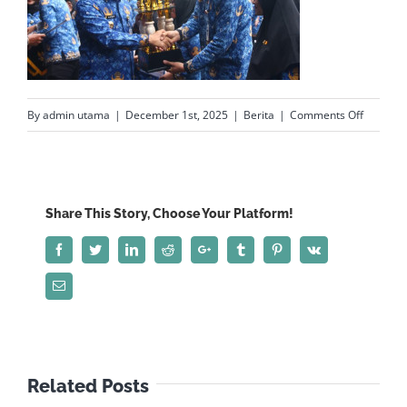
on
By
admin utama
|
December 1st, 2025
|
Berita
|
Comments Off
HUT
ke-
54
Korpri,
Share This Story, Choose Your Platform!
Ahmad
Facebook
Twitter
LinkedIn
Reddit
Google+
Tumblr
Pinterest
Vk
Luthfi:
ASN
Email
Harus
Jadi
Garda
Terdepa
Related Posts
Bangun