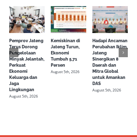
Daerah
Pemprov Jateng
Kemiskinan di
Hadapi Ancaman
S
Terus Dorong
Jateng Turun,
Perubahan Iklim,
d
Pengelolaan
Ekonomi
Jateng
T
Minyak Jelantah,
Tumbuh 5,71
Sinergikan 8
S
Perkuat
Persen
Daerah dan
L
Ekonomi
Mitra Global
S
August 5th, 2026
Keluarga dan
untuk Amankan
R
Jaga
DAS
K
Lingkungan
August 5th, 2026
A
August 5th, 2026