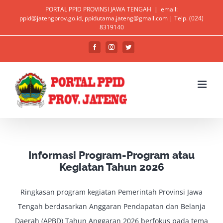
Skip
PORTAL PPID PROVINSI JAWA TENGAH
|
email:
ppid@jatengprov.go.id, ppidutama.jateng@gmail.com | Telp. (024)
to
Open toolbar
8319140
content
Facebook
Instagram
Twitter
Informasi Program-Program atau
Kegiatan Tahun 2026
Ringkasan program kegiatan Pemerintah Provinsi Jawa
Tengah berdasarkan Anggaran Pendapatan dan Belanja
Daerah (APBD) Tahun Anggaran 2026 berfokus pada tema