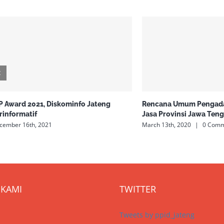
P Award 2021, Diskominfo Jateng
Rencana Umum Pengada
rinformatif
Jasa Provinsi Jawa Ten
cember 16th, 2021
March 13th, 2020
|
0 Comm
KAMI
TWITTER
Tweets by ppid_jateng