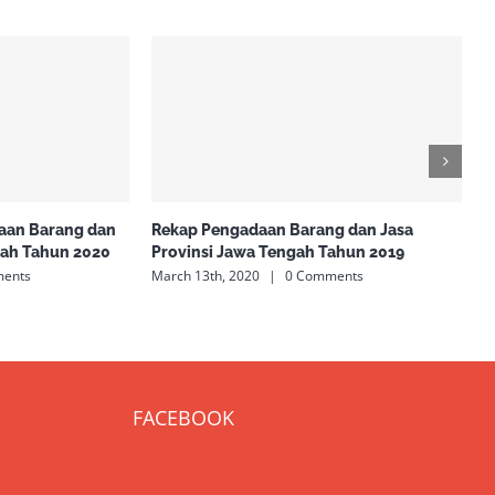
an Barang dan
Rekap Pengadaan Barang dan Jasa
R
gah Tahun 2020
Provinsi Jawa Tengah Tahun 2019
T
ents
March 13th, 2020
|
0 Comments
M
FACEBOOK