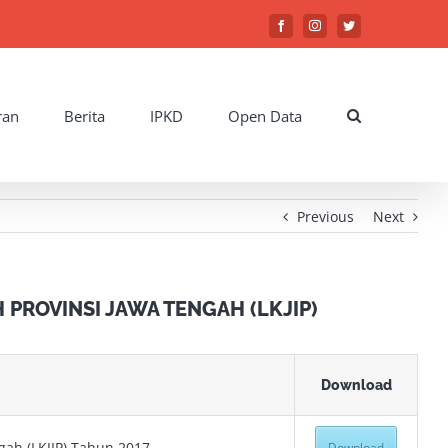
Facebook
Instagram
Twitter
ran
Berita
IPKD
Open Data
Previous
Next
PROVINSI JAWA TENGAH (LKJIP)
Download
gah (LKJIP) Tahun 2017
Download