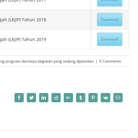
gah (LKJIP) Tahun 2018
Download
gah (LKJIP) Tahun 2019
Download
ang program dan/atau kegiatan yang sedang dijalankan
|
0 Comments
Facebook
Twitter
LinkedIn
Reddit
Google+
Tumblr
Pinterest
Vk
Email