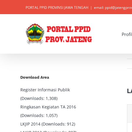
Skip
PORTAL PPID PROVINSI JAWA TENGAH
|
email: ppid@jatengpro
to
content
Open toolbar
Profi
Download Area
Register Informasi Publik
L
(Downloads: 1,308)
Ringkasan Kegiatan TA 2016
(Downloads: 1,057)
LKJIP 2014 (Downloads: 912)