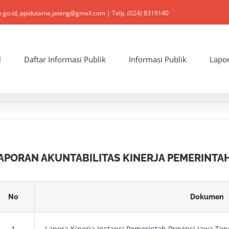
v.go.id, ppidutama.jateng@gmail.com | Telp. (024) 8319140
l
Daftar Informasi Publik
Informasi Publik
Lapo
APORAN AKUNTABILITAS KINERJA PEMERINTAH 
No
Dokumen
1
Lapora Kinerja Instansi Pemerintah Provinsi Jawa Ten