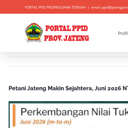
Skip
PORTAL PPID PROVINSI JAWA TENGAH
|
email: ppid@jatengpro
to
content
Open toolbar
Profi
Petani Jateng Makin Sejahtera, Juni 2026 N
View
Larger
Image