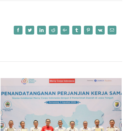
Facebook
Twitter
LinkedIn
Reddit
Google+
Tumblr
Pinterest
Vk
Email