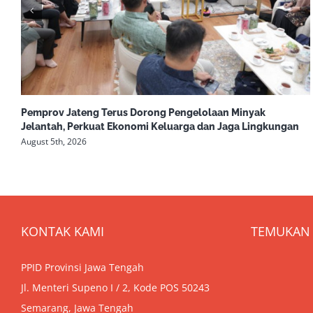
Pemprov Jateng Terus Dorong Pengelolaan Minyak
Jelantah, Perkuat Ekonomi Keluarga dan Jaga Lingkungan
August 5th, 2026
KONTAK KAMI
TEMUKAN 
PPID Provinsi Jawa Tengah
Jl. Menteri Supeno I / 2, Kode POS 50243
Semarang, Jawa Tengah