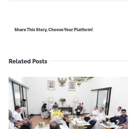
Petani
Jateng
Makin
Sejahtera,
Share This Story, Choose Your Platform!
Juni
2026
NTP
Naik
Jadi
Related Posts
118,27