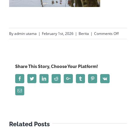
on
By
admin utama
|
February 1st, 2026
|
Berita
|
Comments Off
Respons
Cepat
Aduan
Warga
Share This Story, Choose Your Platform!
Terkait
Facebook
Twitter
LinkedIn
Reddit
Google+
Tumblr
Pinterest
Vk
Banjir
Pekalonga
Email
Wagub
Jateng
Cek
dan
Related Posts
Segera
Kerahkan