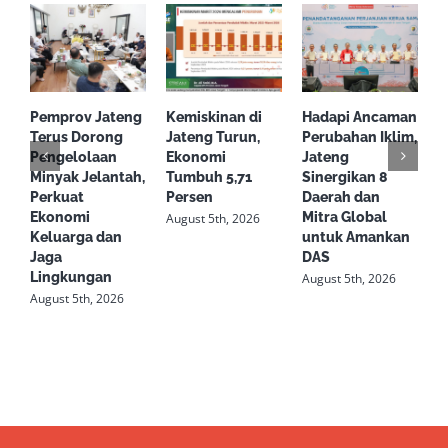
Alat
Berat
Pemprov Jateng
Kemiskinan di
Hadapi Ancaman
S
Terus Dorong
Jateng Turun,
Perubahan Iklim,
d
Pengelolaan
Ekonomi
Jateng
T
Minyak Jelantah,
Tumbuh 5,71
Sinergikan 8
S
Perkuat
Persen
Daerah dan
L
Ekonomi
Mitra Global
S
August 5th, 2026
Keluarga dan
untuk Amankan
R
Jaga
DAS
K
Lingkungan
August 5th, 2026
A
August 5th, 2026