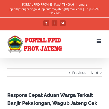
Skip
PORTAL PPID PROVINSI JAWA TENGAH
|
email:
ppid@jatengprov.go.id, ppidutama.jateng@gmail.com | Telp. (024)
to
Open toolbar
8319140
content
Facebook
Instagram
Twitter
Previous
Next
Respons Cepat Aduan Warga Terkait
Banjir Pekalongan, Wagub Jateng Cek