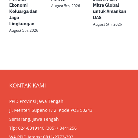
Ekonomi
Mitra Global
S
August 5th, 2026
Keluarga dan
untuk Amankan
R
Jaga
DAS
K
Lingkungan
August 5th, 2026
A
August 5th, 2026
KONTAK KAMI
PPID Provinsi Jawa Tengah
Jl. Menteri Supeno I / 2, Kode POS 50243
Semarang, Jawa Tengah
Tlp: 024-8319140 (305) / 8441256
WA PPID Jateng:
0811-2773-393