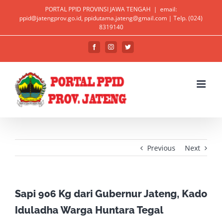
Skip
PORTAL PPID PROVINSI JAWA TENGAH
|
email:
ppid@jatengprov.go.id, ppidutama.jateng@gmail.com | Telp. (024)
to
Open toolbar
8319140
content
Facebook
Instagram
Twitter
Previous
Next
Sapi 906 Kg dari Gubernur Jateng, Kado
Iduladha Warga Huntara Tegal