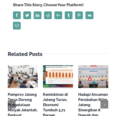
dari
Share This Story, Choose Your Platform!
Gubernur
Facebook
Twitter
LinkedIn
Reddit
Google+
Tumblr
Pinterest
Vk
Jateng,
Kado
Email
Iduladha
Warga
Huntara
Tegal
Related Posts
Pemprov Jateng
Kemiskinan di
Hadapi Ancaman
S
Terus Dorong
Jateng Turun,
Perubahan Iklim,
d
Pengelolaan
Ekonomi
Jateng
T
Minyak Jelantah,
Tumbuh 5,71
Sinergikan 8
S
Perkuat
Persen
Daerah dan
L