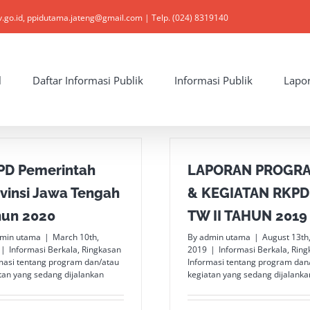
v.go.id, ppidutama.jateng@gmail.com | Telp. (024) 8319140
l
Daftar Informasi Publik
Informasi Publik
Lapo
PD Pemerintah
LAPORAN PROGR
vinsi Jawa Tengah
& KEGIATAN RKPD
hun 2020
TW II TAHUN 2019
min utama
|
March 10th,
By
admin utama
|
August 13th
|
Informasi Berkala
,
Ringkasan
2019
|
Informasi Berkala
,
Ring
masi tentang program dan/atau
Informasi tentang program dan
tan yang sedang dijalankan
kegiatan yang sedang dijalanka