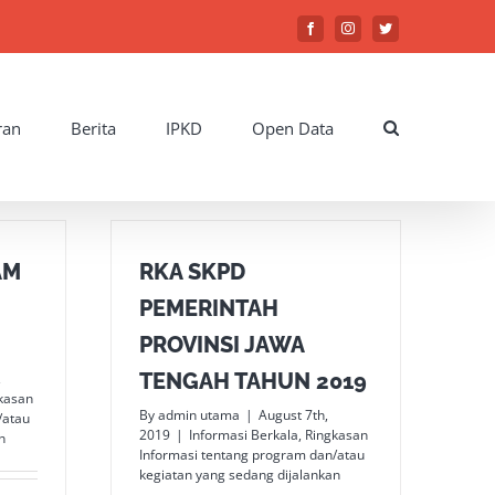
Facebook
Instagram
Twitter
ran
Berita
IPKD
Open Data
AM
RKA SKPD
PEMERINTAH
PROVINSI JAWA
TENGAH TAHUN 2019
,
kasan
By
admin utama
|
August 7th,
/atau
2019
|
Informasi Berkala
,
Ringkasan
n
Informasi tentang program dan/atau
kegiatan yang sedang dijalankan