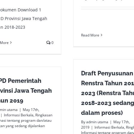
Dokumen Download 1
D Provinsi Jawa Tengah
n 2018-2023
Read More
 More
0
Draft Penyusunan
PD Pemerintah
Renstra Tahun 201
vinsi Jawa Tengah
2023 (Renstra Tah
hun 2019
2018-2023 sedan
min utama
|
May 17th,
dalam proses)
|
Informasi Berkala
,
Ringkasan
masi tentang program dan/atau
By
admin utama
|
May 17th,
tan yang sedang dijalankan
2019
|
Informasi Berkala
,
Ring
Informasi tentang program dan