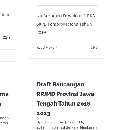
iatan
No Dokumen Download 1 RKA
SKPD Pemprov Jateng Tahun
2019
0
Read More
0
Draft Rancangan
ama
RPJMD Provinsi Jawa
9
Tengah Tahun 2018-
2023
kasan
By
admin utama
|
June 13th,
/atau
2019
|
Informasi Berkala
,
Ringkasan
n