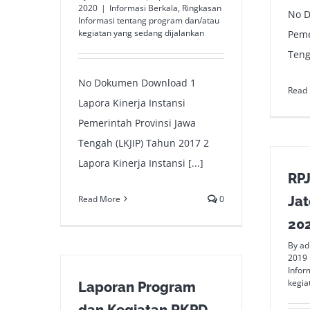
2020
|
Informasi Berkala
,
Ringkasan
No 
Informasi tentang program dan/atau
kegiatan yang sedang dijalankan
Peme
Teng
No Dokumen Download 1
Read
Lapora Kinerja Instansi
Pemerintah Provinsi Jawa
Tengah (LKJIP) Tahun 2017 2
Lapora Kinerja Instansi [...]
RP
Read More
0
Jat
20
By
ad
2019
Infor
kegia
Laporan Program
dan Kegiatan RKPD