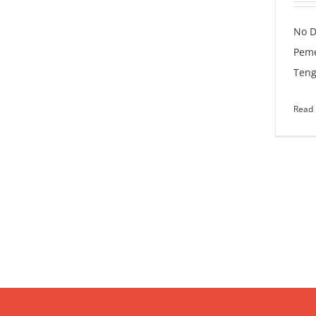
No 
Peme
Teng
Read