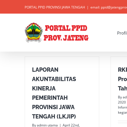
Skip
PORTAL PPID PROVINSI JAWA TENGAH
|
email: ppid@jatengpro
to
content
Open toolbar
Profi
LAPORAN
RK
AKUNTABILITAS
Pro
KINERJA
Ta
PEMERINTAH
By
ad
2020
PROVINSI JAWA
Infor
kegia
TENGAH (LKJIP)
By
admin utama
|
April 22nd,