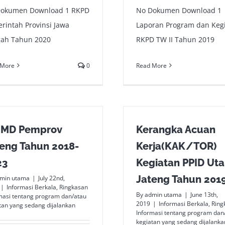
Dokumen Download 1 RKPD
No Dokumen Download 1
rintah Provinsi Jawa
Laporan Program dan Keg
ah Tahun 2020
RKPD TW II Tahun 2019
 More
0
Read More
JMD Pemprov
Kerangka Acuan
eng Tahun 2018-
Kerja(KAK/TOR)
23
Kegiatan PPID Ut
Jateng Tahun 201
min utama
|
July 22nd,
|
Informasi Berkala
,
Ringkasan
By
admin utama
|
June 13th,
masi tentang program dan/atau
2019
|
Informasi Berkala
,
Ring
tan yang sedang dijalankan
Informasi tentang program dan
kegiatan yang sedang dijalanka