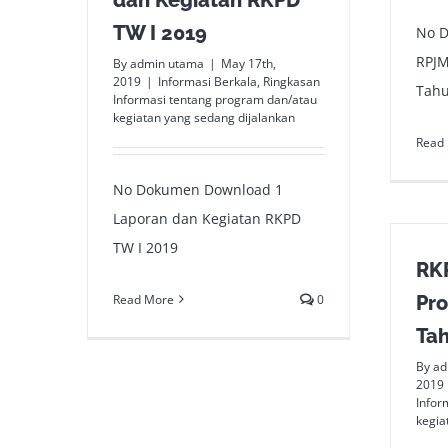
TW I 2019
No 
RPJM
By
admin utama
|
May 17th,
2019
|
Informasi Berkala
,
Ringkasan
Tahu
Informasi tentang program dan/atau
kegiatan yang sedang dijalankan
Read
No Dokumen Download 1
Laporan dan Kegiatan RKPD
TW I 2019
RK
Read More
0
Pro
Ta
By
ad
2019
Infor
kegia